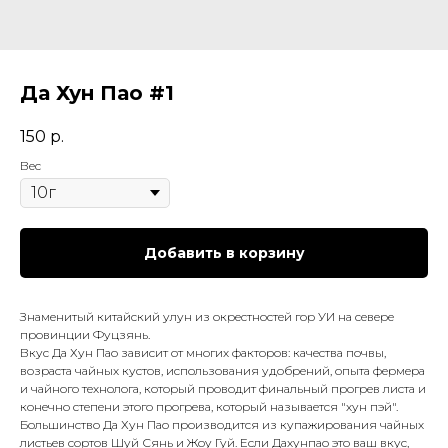
Да Хун Пао #1
150
р.
Вес
Добавить в корзину
Знаменитый китайский улун из окрестностей гор УИ на севере
провинции Фуцзянь.
Вкус Да Хун Пао зависит от многих факторов: качества почвы,
возраста чайных кустов, использования удобрений, опыта фермера
и чайного технолога, который проводит финальный прогрев листа и
конечно степени этого прогрева, который называется "хун пэй".
Большинство Да Хун Пао производится из купажирования чайных
листьев сортов Шуй Сянь и Жоу Гуй. Если Дахунпао это ваш вкус,