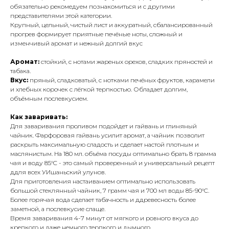
обязательно рекомедуем познакомиться и с другими
представителями этой категории.
Крупный, цельный, чистый лист и аккуратный, сбалансированный
прогрев формирует приятные печёные ноты, сложный и
изменчивый аромат и нежный долгий вкус
Аромат:
стойкий, с нотами жареных орехов, сладких пряностей и
табака.
Вкус:
пряный, сладковатый, с нотками печёных фруктов, карамели
и хлебных корочек с лёгкой терпкостью. Обладает долгим,
объёмным послевкусием.
Как заваривать:
Для заваривания проливом подойдет и гайвань и глиняный
чайник. Фарфоровая гайвань усилит аромат, а чайник позволит
раскрыть максимальную сладость и сделает настой плотным и
маслянистым. На 180 мл. объёма посуды оптимально брать 8 грамма
чая и воду 85°C - это самый проверенный и универсальный рецепт
ддля всех УИшаньский улунов.
Для приготовления настаиванием оптимально использовать
большой стеклянный чайник, 7 грамм чая и 700 мл воды 85-90°C.
Более горячая вода сделает табачность и ддревесность более
заметной, а послевкусие слаще.
Время заваривания 4-7 минут от мягкого и ровного вкуса до
крепкого и даже немного терпкого и дымного.